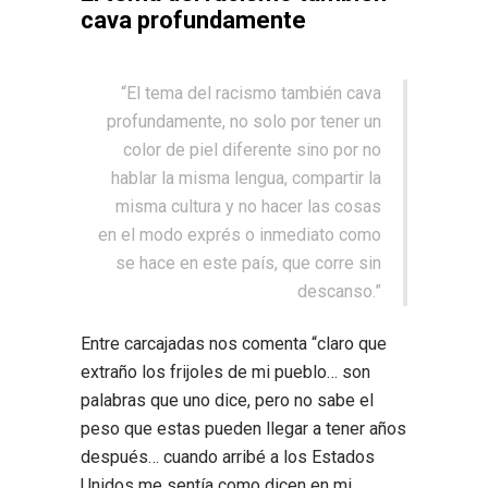
cava profundamente
“El tema del racismo también cava
profundamente, no solo por tener un
color de piel diferente sino por no
hablar la misma lengua, compartir la
misma cultura y no hacer las cosas
en el modo exprés o inmediato como
se hace en este país, que corre sin
descanso.”
Entre carcajadas nos comenta “claro que
extraño los frijoles de mi pueblo… son
palabras que uno dice, pero no sabe el
peso que estas pueden llegar a tener años
después… cuando arribé a los Estados
Unidos me sentía como dicen en mi