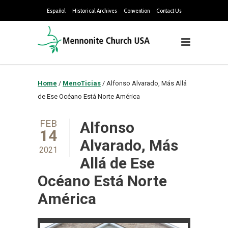
Español
Historical Archives
Convention
Contact Us
Home
/
MenoTicias
/
Alfonso Alvarado, Más Allá
de Ese Océano Está Norte América
FEB
Alfonso
14
Alvarado, Más
2021
Allá de Ese
Océano Está Norte
América