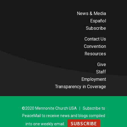
News & Media
Español
Subscribe
Contact Us
Convention
Resources
Give
Staff
Employment
Transparency in Coverage
©2020 Mennonite Church USA | Subscribe to
PeaceMail to receive news and blogs compiled
SUBSCRIBE
into one weekly email.