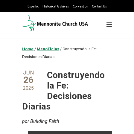
Español
Historical Archives
Convention
Contact Us
Home
/
MenoTicias
/
Construyendo la Fe:
Decisiones Diarias
JUN
Construyendo
26
la Fe:
2025
Decisiones
Diarias
por Building Faith