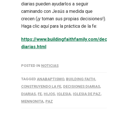
diarias pueden ayudarlos a seguir
caminando con Jesús a medida que
crecen (¡y toman sus propias decisiones!).
Haga clic aquí para la práctica de la fe:
https://www.buildingfaithfamily.com/decisiones-
diarias.html
POSTED IN
NOTICIAS
TAGGED
ANABAPTISMO
,
BUILDING FAITH
,
CONSTRUYENDO LA FE
,
DECISIONES DIARIAS
,
DIARIAS
,
FE
,
HIJOS
,
IGLESIA
,
IGLESIA DE PAZ
,
MENNONITA
,
PAZ