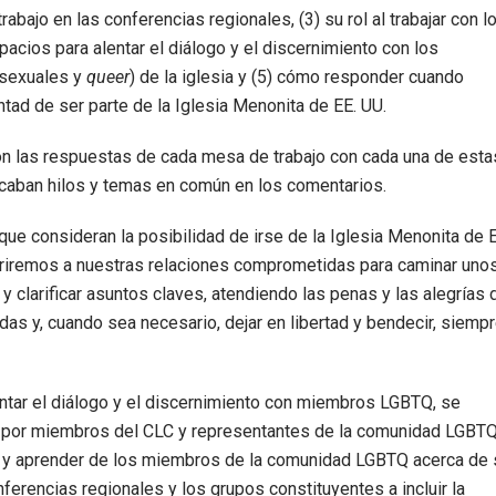
trabajo en las conferencias regionales, (3) su rol al trabajar con l
pacios para alentar el diálogo y el discernimiento con los
nsexuales y
queer
) de la iglesia y (5) cómo responder cuando
tad de ser parte de la Iglesia Menonita de EE. UU.
on las respuestas de cada mesa de trabajo con cada una de esta
aban hilos y temas en común en los comentarios.
ue consideran la posibilidad de irse de la Iglesia Menonita de E
urriremos a nuestras relaciones comprometidas para caminar uno
 clarificar asuntos claves, atendiendo las penas y las alegrías 
as y, cuando sea necesario, dejar en libertad y bendecir, siemp
entar el diálogo y el discernimiento con miembros LGBTQ, se
 por miembros del CLC y representantes de la comunidad LGBTQ
r y aprender de los miembros de la comunidad LGBTQ acerca de 
onferencias regionales y los grupos constituyentes a incluir la