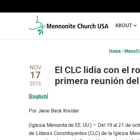
ABOUT
Home
/
MenoTi
NOV
El CLC lidia con el r
17
primera reunión del
2015
[
English
]
Por Janie Beck Kreider
(Iglesia Menonita de EE. UU.) — Del 19 al 21 de octu
de Líderes Constituyentes (CLC) de la Iglesia Meno