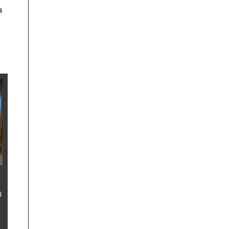
a
l
,