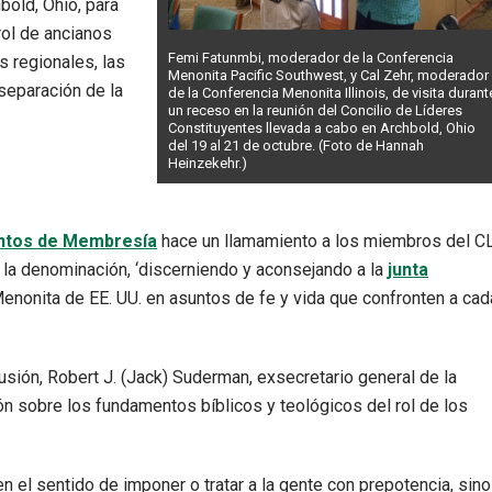
bold, Ohio, para
rol de ancianos
Femi Fatunmbi, moderador de la Conferencia
s regionales, las
Menonita Pacific Southwest, y Cal Zehr, moderador
separación de la
de la Conferencia Menonita Illinois, de visita durant
un receso en la reunión del Concilio de Líderes
Constituyentes llevada a cabo en Archbold, Ohio
del 19 al 21 de octubre. (Foto de Hannah
Heinzekehr.)
entos de Membresía
hace un llamamiento a los miembros del C
 la denominación, ‘discerniendo y aconsejando a la
junta
Menonita de EE. UU. en asuntos de fe y vida que confronten a cad
cusión, Robert J. (Jack) Suderman, exsecretario general de la
ón sobre los fundamentos bíblicos y teológicos del rol de los
o en el sentido de imponer o tratar a la gente con prepotencia, sino