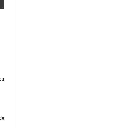
su
 de