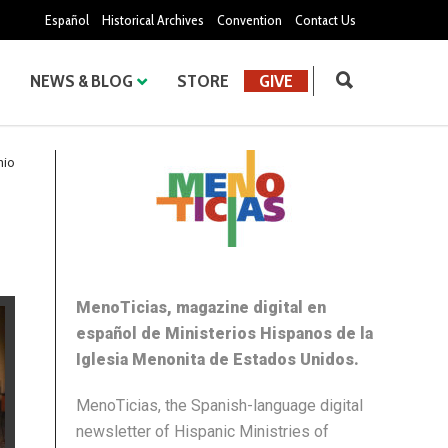
Español
Historical Archives
Convention
Contact Us
NEWS & BLOG
STORE
GIVE
nio
MenoTicias, magazine digital en
español de Ministerios Hispanos de la
Iglesia Menonita de Estados Unidos.
MenoTicias, the Spanish-language digital
newsletter of Hispanic Ministries of