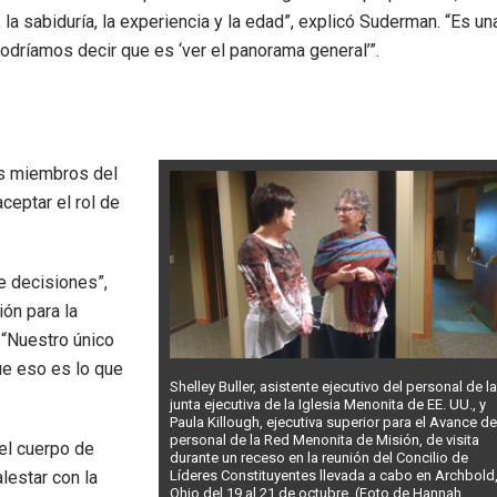
 la sabiduría, la experiencia y la edad”, explicó Suderman. “Es un
odríamos decir que es ‘ver el panorama general’”.
los miembros del
ceptar el rol de
e decisiones”,
ión para la
 “Nuestro único
ue eso es lo que
Shelley Buller, asistente ejecutivo del personal de la
junta ejecutiva de la Iglesia Menonita de EE. UU., y
Paula Killough, ejecutiva superior para el Avance de
personal de la Red Menonita de Misión, de visita
 el cuerpo de
durante un receso en la reunión del Concilio de
Líderes Constituyentes llevada a cabo en Archbold
lestar con la
Ohio del 19 al 21 de octubre. (Foto de Hannah