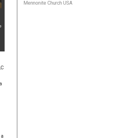
Mennonite Church USA
e
LC
a
 a