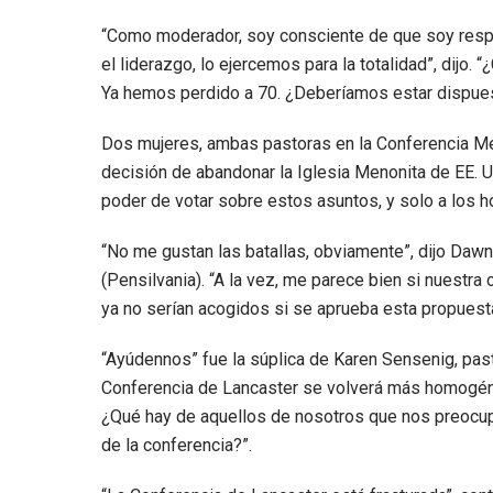
“Como moderador, soy consciente de que soy respo
el liderazgo, lo ejercemos para la totalidad”, dij
Ya hemos perdido a 70. ¿Deberíamos estar dispues
Dos mujeres, ambas pastoras en la Conferencia Men
decisión de abandonar la Iglesia Menonita de EE. UU
poder de votar sobre estos asuntos, y solo a lo
“No me gustan las batallas, obviamente”, dijo Dawn
(Pensilvania). “A la vez, me parece bien si nuestra
ya no serían acogidos si se aprueba esta propuesta
“Ayúdennos” fue la súplica de Karen Sensenig, past
Conferencia de Lancaster se volverá más homogénea
¿Qué hay de aquellos de nosotros que nos preocu
de la conferencia?”.