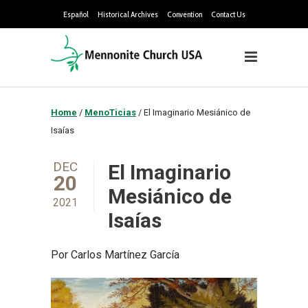
Español
Historical Archives
Convention
Contact Us
Home
/
MenoTicias
/
El Imaginario Mesiánico de
Isaías
DEC
El Imaginario
20
Mesiánico de
2021
Isaías
Por Carlos Martínez García