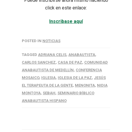
Puede inscribirse ahora mismo haciendo
click en este enlace:
Inscribase aquí
POSTED IN
NOTICIAS
TAGGED
ADRIANA CELIS
,
ANABAUTISTA
,
CARLOS SANCHEZ
,
CASA DE PAZ
,
COMUNIDAD
ANABAUTISTA DE MEDELLÍN
,
CONFERENCIA
MOSAICO
,
IGLESIA
,
IGLESIA DE LA PAZ
,
JESÚS
EL TERAPEUTA DE LA GENTE
,
MENONITA
,
NIDIA
MONTOYA
,
SEBAH
,
SEMINARIO BÍBLICO
ANABAUTISTA HISPANO