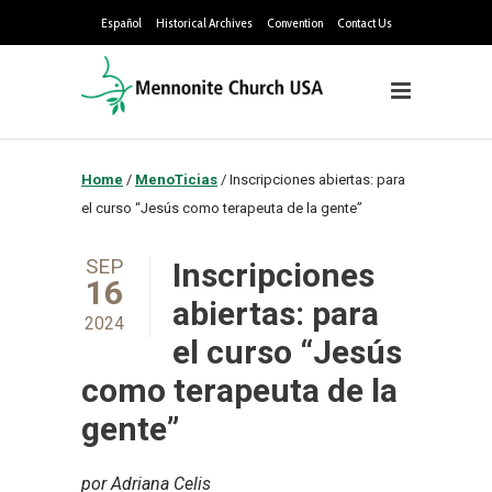
Español
Historical Archives
Convention
Contact Us
Home
/
MenoTicias
/
Inscripciones abiertas: para
el curso “Jesús como terapeuta de la gente”
SEP
Inscripciones
16
abiertas: para
2024
el curso “Jesús
como terapeuta de la
gente”
por Adriana Celis