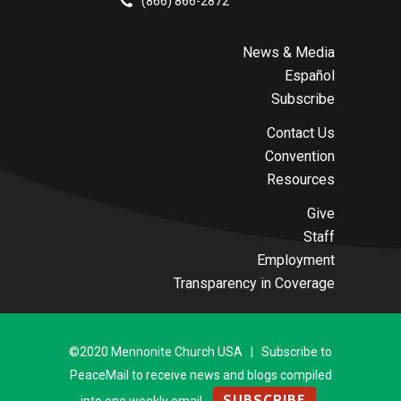
(866) 866-2872
News & Media
Español
Subscribe
Contact Us
Convention
Resources
Give
Staff
Employment
Transparency in Coverage
©2020 Mennonite Church USA | Subscribe to
PeaceMail to receive news and blogs compiled
SUBSCRIBE