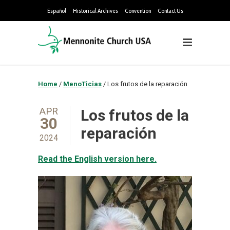
Español
Historical Archives
Convention
Contact Us
Home
/
MenoTicias
/
Los frutos de la reparación
APR
Los frutos de la
30
reparación
2024
Read the English version here.