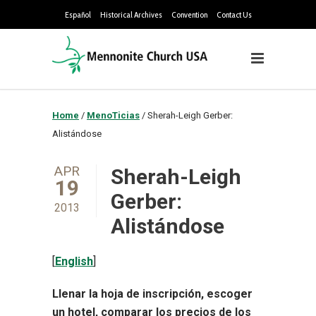
Español
Historical Archives
Convention
Contact Us
Home
/
MenoTicias
/
Sherah-Leigh Gerber:
Alistándose
APR
Sherah-Leigh
19
Gerber:
2013
Alistándose
[
English
]
Llenar la hoja de inscripción, escoger
un hotel, comparar los precios de los