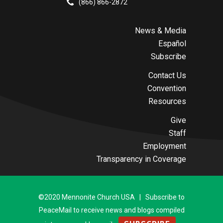
(866) 866-2872
News & Media
Español
Subscribe
Contact Us
Convention
Resources
Give
Staff
Employment
Transparency in Coverage
©2020 Mennonite Church USA | Subscribe to
PeaceMail to receive news and blogs compiled