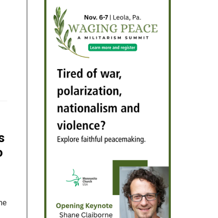
s
o
ene