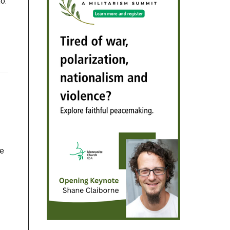
o.
se