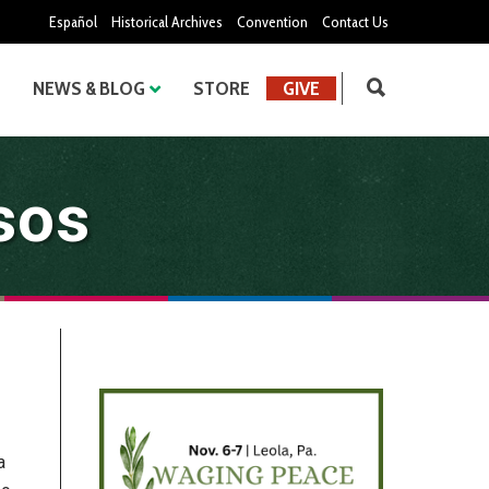
Español
Historical Archives
Convention
Contact Us
NEWS & BLOG
STORE
GIVE
sos
a