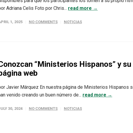
disponibles para que los participantes los tomen a su propio ritm
por Adriana Celis Foto por Chris...
read more →
APRIL 1, 2025
NO COMMENTS
NOTICIAS
Conozcan “Ministerios Hispanos” y su
página web
por Javier Márquez En nuestra página de Ministerios Hispanos 
han venido creando un buen número de...
read more →
JULY 30, 2024
NO COMMENTS
NOTICIAS