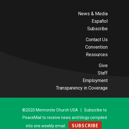
News & Media
Español
Subscribe
Contact Us
Convention
Resources
Give
Staff
Employment
Transparency in Coverage
©2020 Mennonite Church USA | Subscribe to
PeaceMail to receive news and blogs compiled
SUBSCRIBE
into one weekly email.