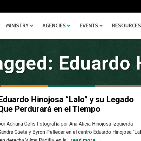
MINISTRY
AGENCIES
EVENTS
RESOURCES
agged: Eduardo 
Eduardo Hinojosa “Lalo” y su Legado
Que Perdurará en el Tiempo
por Adriana Celis Fotografía por Ana Alicia Hinojosa izquierda
Sandra Güete y Byron Pellecer en el centro Eduardo Hinojosa “La
“en derecha Vilma Padilla, en la...
read more →