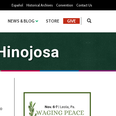
Español
Historical Archives
Convention
Contact Us
NEWS & BLOG
STORE
GIVE
Hinojosa
lo