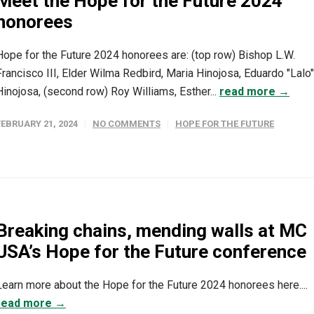
Meet the Hope for the Future 2024
honorees
Hope for the Future 2024 honorees are: (top row) Bishop L.W.
Francisco III, Elder Wilma Redbird, Maria Hinojosa, Eduardo "Lalo"
Hinojosa, (second row) Roy Williams, Esther...
read more →
FEBRUARY 21, 2024
NO COMMENTS
HOPE FOR THE FUTURE
Breaking chains, mending walls at MC
USA’s Hope for the Future conference
Learn more about the Hope for the Future 2024 honorees here....
read more →