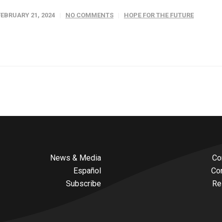
FEBRUARY 21, 2024
NO COMMENTS
HOPE FOR THE FUTURE
News & Media
Co
Español
Co
Subscribe
Re