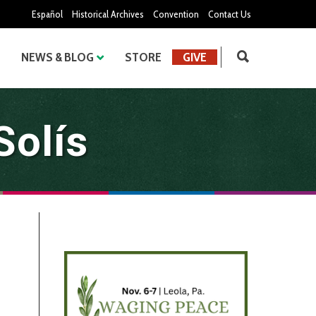
Español
Historical Archives
Convention
Contact Us
NEWS & BLOG
STORE
GIVE
Solís