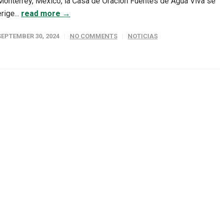
Monterrey, México, la Casa de Oración Fuentes de Agua Viva se
erige...
read more →
SEPTEMBER 30, 2024
NO COMMENTS
NOTICIAS