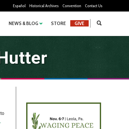
Español
Historical Archives
Convention
Contact Us
NEWS & BLOG
STORE
GIVE
Hutter
nto
→