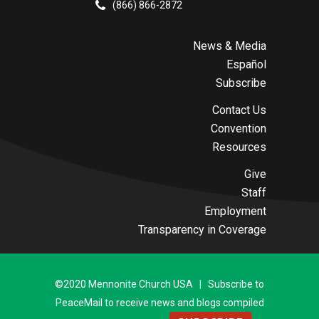
(866) 866-2872
News & Media
Español
Subscribe
Contact Us
Convention
Resources
Give
Staff
Employment
Transparency in Coverage
©2020 Mennonite Church USA | Subscribe to
PeaceMail to receive news and blogs compiled