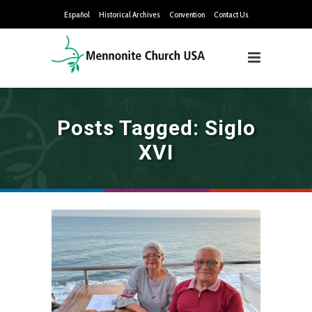
Español
Historical Archives
Convention
Contact Us
Posts Tagged: Siglo
XVI