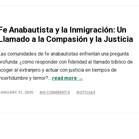
Fe Anabautista y la Inmigración: Un
Llamado a la Compasión y la Justicia
Las comunidades de fe anabautistas enfrentan una pregunta
profunda: ¿cómo responder con fidelidad al llamado bíblico de
acoger al extranjero y actuar con justicia en tiempos de
incertidumbre y temor?...
read more →
JANUARY 31, 2025
NO COMMENTS
NOTICIAS