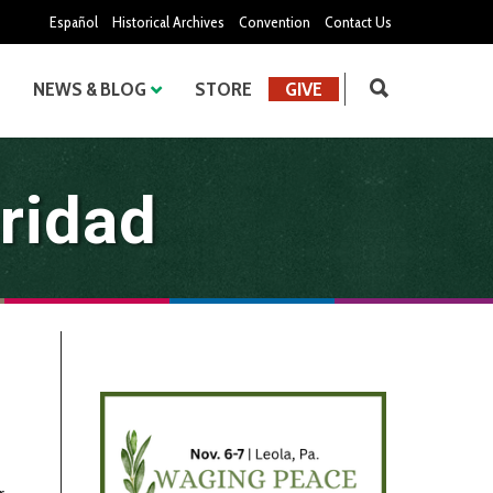
Español
Historical Archives
Convention
Contact Us
NEWS & BLOG
STORE
GIVE
ridad