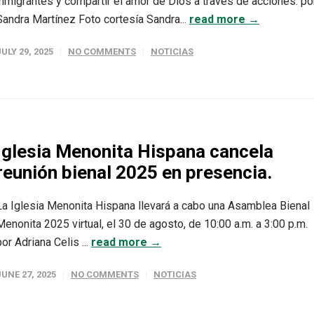
inmigrantes y compartir el amor de Dios a través de acciones. po
Sandra Martínez Foto cortesía Sandra...
read more →
JULY 29, 2025
NO COMMENTS
NOTICIAS
Iglesia Menonita Hispana cancela
reunión bienal 2025 en presencia.
La Iglesia Menonita Hispana llevará a cabo una Asamblea Bienal
Menonita 2025 virtual, el 30 de agosto, de 10:00 a.m. a 3:00 p.m.
por Adriana Celis ...
read more →
JUNE 27, 2025
NO COMMENTS
NOTICIAS