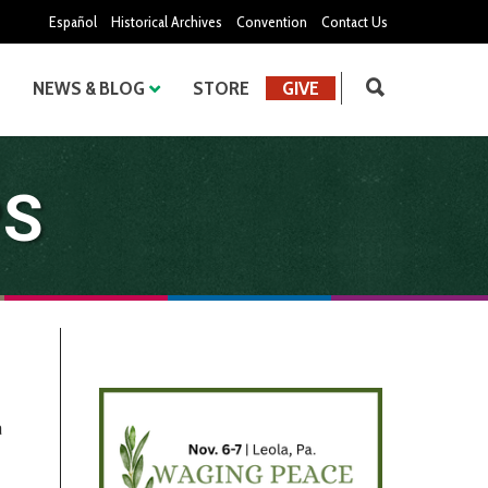
Español
Historical Archives
Convention
Contact Us
NEWS & BLOG
STORE
GIVE
PS
a