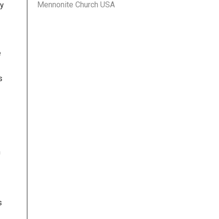
Mennonite Church USA
 y
e
s
n
s