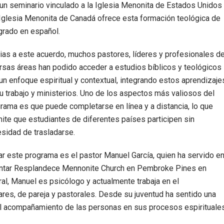
un seminario vinculado a la Iglesia Menonita de Estados Unidos
 Iglesia Menonita de Canadá ofrece esta formación teológica de
rado en español.
ias a este acuerdo, muchos pastores, líderes y profesionales d
rsas áreas han podido acceder a estudios bíblicos y teológicos
un enfoque espiritual y contextual, integrando estos aprendizaje
u trabajo y ministerios. Uno de los aspectos más valiosos del
rama es que puede completarse en línea y a distancia, lo que
ite que estudiantes de diferentes países participen sin
sidad de trasladarse.
ar este programa es el pastor Manuel García, quien ha servido e
lantar Resplandece Mennonite Church en Pembroke Pines en
al, Manuel es psicólogo y actualmente trabaja en el
res, de pareja y pastorales. Desde su juventud ha sentido una
el acompañamiento de las personas en sus procesos espirituale