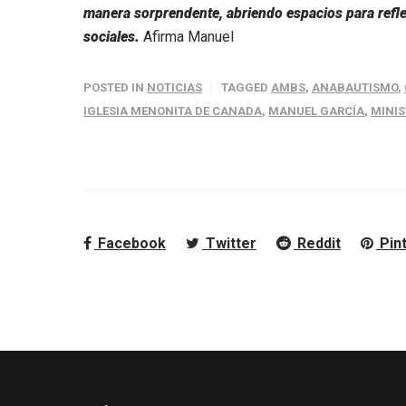
manera sorprendente, abriendo espacios para reflex
sociales.
Afirma Manuel
POSTED IN
NOTICIAS
TAGGED
AMBS
,
ANABAUTISMO
,
IGLESIA MENONITA DE CANADA
,
MANUEL GARCÍA
,
MINIS
Facebook
Twitter
Reddit
Pin