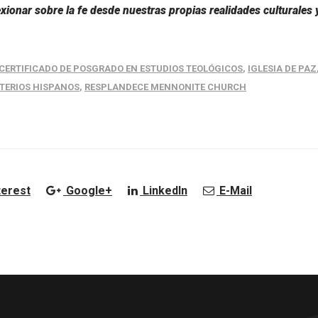
ionar sobre la fe desde nuestras propias realidades culturales 
CERTIFICADO DE POSGRADO EN ESTUDIOS TEOLÓGICOS
,
IGLESIA DE PAZ
TERIOS HISPANOS
,
RESPLANDECE MENNONITE CHURCH
terest
Google+
LinkedIn
E-Mail