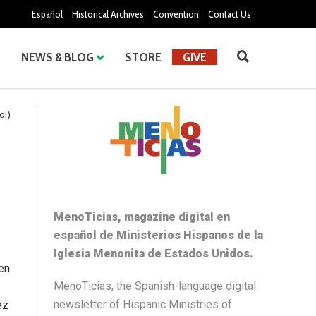
Español
Historical Archives
Convention
Contact Us
NEWS & BLOG
STORE
GIVE
ol)
MenoTicias, magazine digital en
español de Ministerios Hispanos de la
Iglesia Menonita de Estados Unidos.
en
MenoTicias, the Spanish-language digital
newsletter of Hispanic Ministries of
ez