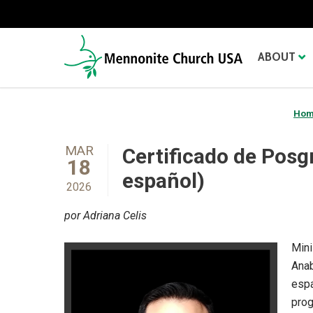
ABOUT
Ho
MAR
Certificado de Posg
18
español)
2026
por Adriana Celis
Mini
Anab
espa
prog