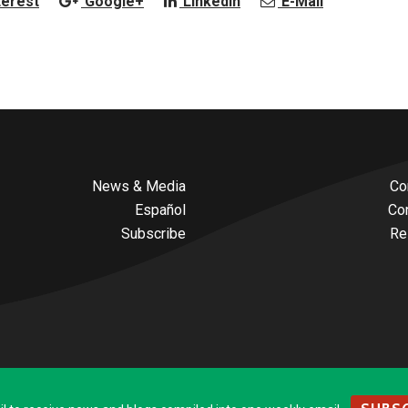
terest
Google+
LinkedIn
E-Mail
News & Media
Co
Español
Co
Subscribe
Re