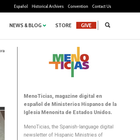
Español
Historical Archives
Convention
Contact Us
NEWS & BLOG
STORE
GIVE
ora
MenoTicias, magazine digital en
español de Ministerios Hispanos de la
Iglesia Menonita de Estados Unidos.
MenoTicias, the Spanish-language digital
newsletter of Hispanic Ministries of