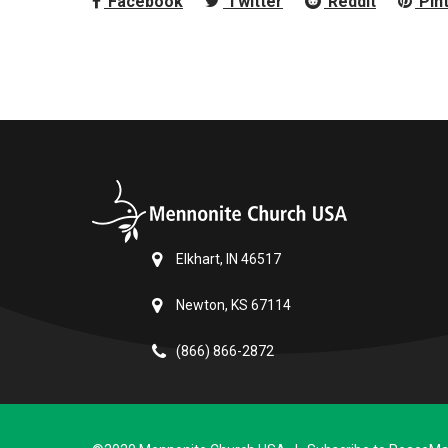
Facebook
Twitter
Reddit
Pin
Elkhart, IN 46517
Newton, KS 67114
(866) 866-2872