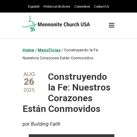
Español
Historical Archives
Convention
Contact Us
Home
/
MenoTicias
/
Construyendo la Fe:
Nuestros Corazones Están Conmovidos
AUG
Construyendo
26
la Fe: Nuestros
2025
Corazones
Están Conmovidos
por
Building Faith