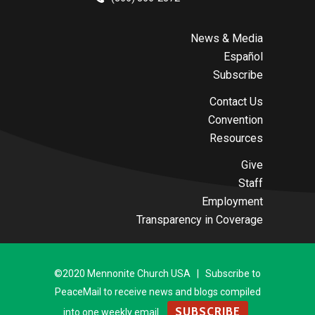
News & Media
Español
Subscribe
Contact Us
Convention
Resources
Give
Staff
Employment
Transparency in Coverage
©2020 Mennonite Church USA | Subscribe to
PeaceMail to receive news and blogs compiled
SUBSCRIBE
into one weekly email.