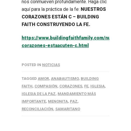
nos conmueven profundamente. Haga clic
aquí para la práctica de la fe:
NUESTROS
CORAZONES ESTÁN C – BUILDING
FAITH
CONSTRUYENDO LA FE.
https://www.buildingfaithfamily.com/nuestros-
corazones-estaacuten-c.html
POSTED IN
NOTICIAS
TAGGED
AMOR
,
ANABAUTISMO
,
BUILDING
FAITH
,
COMPASIÓN
,
CORAZONES
,
FE
,
IGLESIA
,
IGLESIA DE LA PAZ
,
MANDAMIENTO MÁS
IMPORTANTE
,
MENONITA
,
PAZ
,
RECONCILIACIÓN
,
SAMARITANO