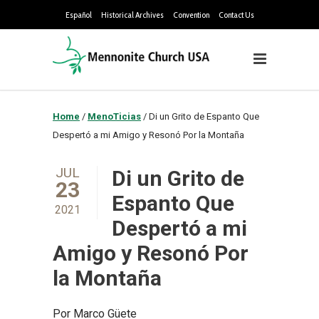
Español
Historical Archives
Convention
Contact Us
Home
/
MenoTicias
/
Di un Grito de Espanto Que
Despertó a mi Amigo y Resonó Por la Montaña
JUL
Di un Grito de
23
Espanto Que
2021
Despertó a mi
Amigo y Resonó Por
la Montaña
Por Marco Güete