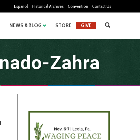
Español
Historical Archives
Convention
Contact Us
NEWS & BLOG
STORE
GIVE
onado-Zahra
d
→