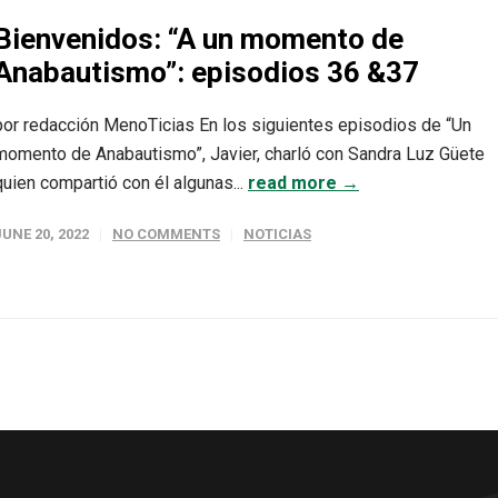
Bienvenidos: “A un momento de
Anabautismo”: episodios 36 &37
por redacción MenoTicias En los siguientes episodios de “Un
momento de Anabautismo”, Javier, charló con Sandra Luz Güete
quien compartió con él algunas...
read more →
JUNE 20, 2022
NO COMMENTS
NOTICIAS