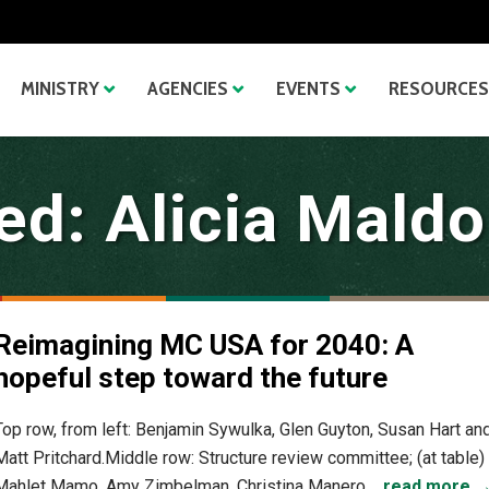
MINISTRY
AGENCIES
EVENTS
RESOURCES
ed: Alicia Mald
Reimagining MC USA for 2040: A
hopeful step toward the future
Top row, from left: Benjamin Sywulka, Glen Guyton, Susan Hart an
Matt Pritchard.Middle row: Structure review committee; (at table)
Mahlet Mamo, Amy Zimbelman, Christina Manero,...
read more 