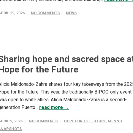
APRIL 29, 2026
NO COMMENTS
NEWS
Sharing hope and sacred space a
Hope for the Future
Alicia Maldonado-Zahra shares four key takeaways from the 202
Hope for the Future. This year, the traditionally BIPOC-only event
was open to white allies. Alicia Maldonado-Zahra is a second-
generation Puerto...
read more →
APRIL 9, 2025
NO COMMENTS
HOPE FOR THE FUTURE
,
MENNO
SNAPSHOTS