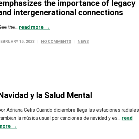
emphasizes the importance of legacy
and intergenerational connections
See the...
read more →
FEBRUARY 15, 2023
NO COMMENTS
NEWS
Navidad y la Salud Mental
por Adriana Celis Cuando diciembre llega las estaciones radiales
cambian la música usual por canciones de navidad y es...
read
more →