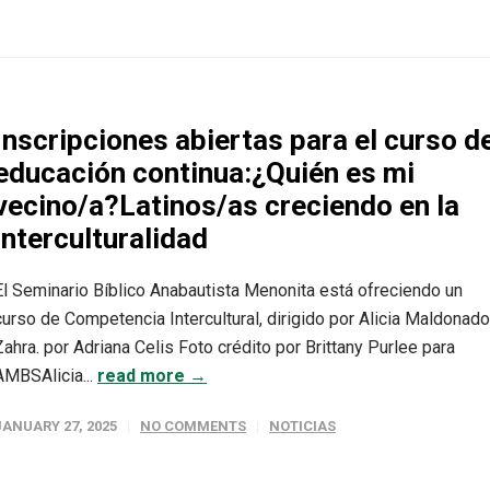
Inscripciones abiertas para el curso d
educación continua:¿Quién es mi
vecino/a?Latinos/as creciendo en la
interculturalidad
El Seminario Bíblico Anabautista Menonita está ofreciendo un
curso de Competencia Intercultural, dirigido por Alicia Maldonado
Zahra. por Adriana Celis Foto crédito por Brittany Purlee para
AMBSAlicia...
read more →
JANUARY 27, 2025
NO COMMENTS
NOTICIAS