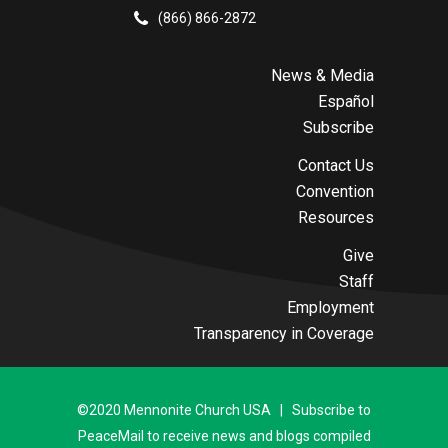
(866) 866-2872
News & Media
Español
Subscribe
Contact Us
Convention
Resources
Give
Staff
Employment
Transparency in Coverage
©2020 Mennonite Church USA | Subscribe to
PeaceMail to receive news and blogs compiled