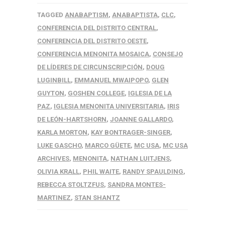
TAGGED
ANABAPTISM
,
ANABAPTISTA
,
CLC
,
CONFERENCIA DEL DISTRITO CENTRAL
,
CONFERENCIA DEL DISTRITO OESTE
,
CONFERENCIA MENONITA MOSAICA
,
CONSEJO
DE LÍDERES DE CIRCUNSCRIPCIÓN
,
DOUG
LUGINBILL
,
EMMANUEL MWAIPOPO
,
GLEN
GUYTON
,
GOSHEN COLLEGE
,
IGLESIA DE LA
PAZ
,
IGLESIA MENONITA UNIVERSITARIA
,
IRIS
DE LEÓN-HARTSHORN
,
JOANNE GALLARDO
,
KARLA MORTON
,
KAY BONTRAGER-SINGER
,
LUKE GASCHO
,
MARCO GÜETE
,
MC USA
,
MC USA
ARCHIVES
,
MENONITA
,
NATHAN LUITJENS
,
OLIVIA KRALL
,
PHIL WAITE
,
RANDY SPAULDING
,
REBECCA STOLTZFUS
,
SANDRA MONTES-
MARTINEZ
,
STAN SHANTZ