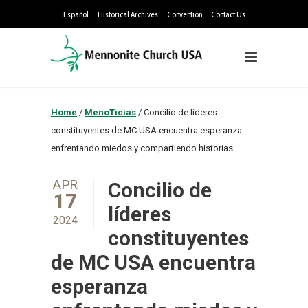
Español
Historical Archives
Convention
Contact Us
Home
/
MenoTicias
/
Concilio de líderes
constituyentes de MC USA encuentra esperanza
enfrentando miedos y compartiendo historias
APR
Concilio de
17
líderes
2024
constituyentes
de MC USA encuentra
esperanza