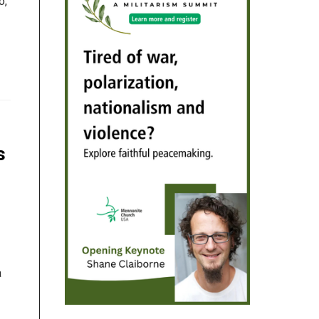
o,
s
a