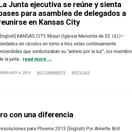
La Junta ejecutiva se reúne y sienta
bases para asamblea de delegados a
reunirse en Kansas City
[English] KANSAS CITY, Misuri (Iglesia Menonita de EE. UU.)—
Sentados en círculos en torno a tres velas continuamente
encendidas que simbolizaban su “anhelo por la luz”, los miembr
e la junta...
read more →
FEBRUARY 6, 2015
NO COMMENTS
NOTICIAS
ro con una diferencia
 resoluciones para Phoenix 2013 (English) Por Annette Brill