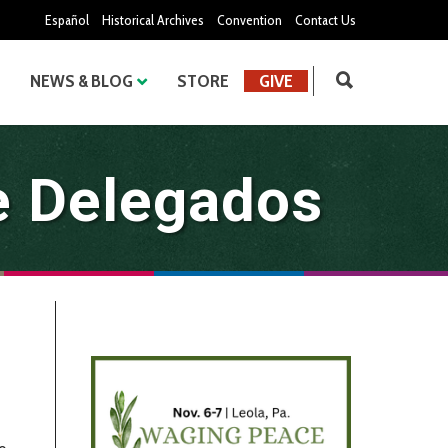
Español
Historical Archives
Convention
Contact Us
NEWS & BLOG
STORE
GIVE
e Delegados