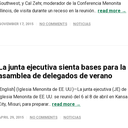
Southwest, y Cal Zehr, moderador de la Conferencia Menonita
Illinois, de visita durante un receso en la reunión...
read more →
NOVEMBER 17, 2015
NO COMMENTS
NOTICIAS
La junta ejecutiva sienta bases para la
asamblea de delegados de verano
[English] (Iglesia Menonita de EE. UU.)—La junta ejecutiva (JE) de 
Iglesia Menonita de EE. UU. se reunió del 6 al 8 de abril en Kans
City, Misuri, para preparar...
read more →
APRIL 29, 2015
NO COMMENTS
NOTICIAS