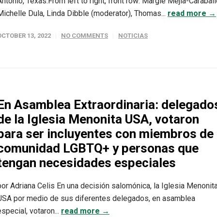
Antonio, Texas.From left to right, front row: Margie Mejia-Caraball
Michelle Dula, Linda Dibble (moderator), Thomas...
read more →
OCTOBER 13, 2022
NO COMMENTS
NOTICIAS
En Asamblea Extraordinaria: delegado
de la Iglesia Menonita USA, votaron
para ser incluyentes con miembros de
comunidad LGBTQ+ y personas que
tengan necesidades especiales
por Adriana Celis En una decisión salomónica, la Iglesia Menonit
USA por medio de sus diferentes delegados, en asamblea
especial, votaron...
read more →