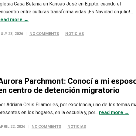
Iglesia Casa Betania en Kansas José en Egipto: cuando el
encuentro entre culturas transforma vidas ¡Es Navidad en julio!...
read more →
JULY 23, 2026
NO COMMENTS
NOTICIAS
Aurora Parchmont: Conocí a mi espos
en centro de detención migratorio
por Adriana Celis El amor es, por excelencia, uno de los temas m
presentes en los hogares, en la escuela y, por...
read more →
APRIL 22, 2026
NO COMMENTS
NOTICIAS