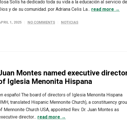
Rosa Solís ha dedicado toda su vida a la educación al servicio d
Dios y de su comunidad. por Adriana Celis La...
read more →
APRIL 1, 2025
NO COMMENTS
NOTICIAS
Juan Montes named executive directo
of Iglesia Menonita Hispana
en español The board of directors of Iglesia Menonita Hispana
(IMH, translated Hispanic Mennonite Church), a constituency gro
of Mennonite Church USA, appointed Rev. Dr. Juan Montes as
executive director...
read more →