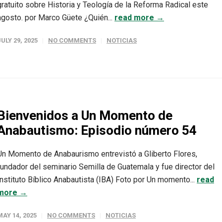
gratuito sobre Historia y Teología de la Reforma Radical este
agosto. por Marco Güete ¿Quién...
read more →
JULY 29, 2025
NO COMMENTS
NOTICIAS
Bienvenidos a Un Momento de
Anabautismo: Episodio número 54
Un Momento de Anabaurismo entrevistó a Gliberto Flores,
fundador del seminario Semilla de Guatemala y fue director del
Instituto Bíblico Anabautista (IBA) Foto por Un momento...
read
more →
MAY 14, 2025
NO COMMENTS
NOTICIAS